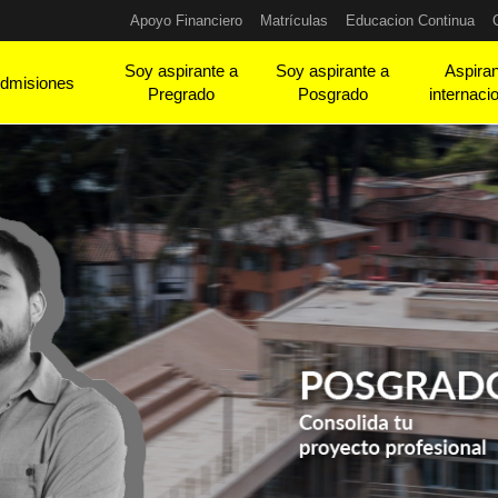
Apoyo Financiero
Matrículas
Educacion Continua
Soy aspirante a
Soy aspirante a
Aspira
dmisiones
Pregrado
Posgrado
internaci