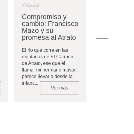
07/11/2024
11/05/2023
Compromiso y
Ya fui admi
cambio: Francisco
¿Qué deb
Mazo y su
hacer?
promesa al Atrato
Primero que to
queremos felicit
El río que corre en las
complace infor
montañas de El Carmen
eres oficialmen
de Atrato, ese que él
en la Universid
llama “mi hermano mayor”,
Andes. El emoci
parece llevarlo desde la
infanc...
Ver más
V