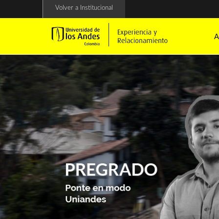
Pasar
Volver a Institucional
al
contenido
principal
A