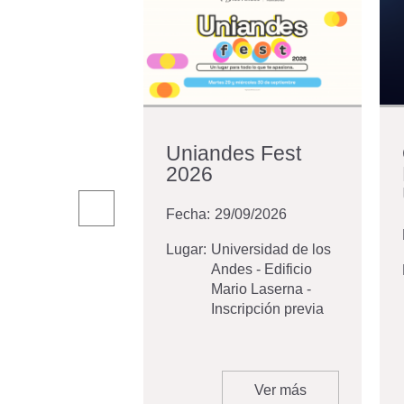
mate con tu
Uniandes Fest
ma | Martes
2026
s
Fecha:
29/09/2026
/02/2025
Lugar:
Universidad de los
Andes - Edificio
versidad de los
Mario Laserna -
es - Bogotá -
Inscripción previa
cripción previa
Ver más
Ver más