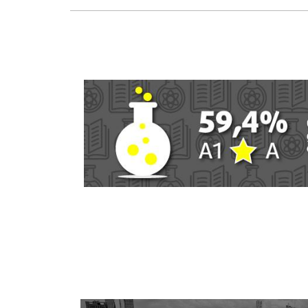
os 143 en
áximas de