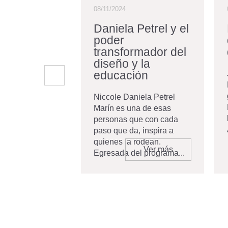
08/11/2024
ar que
Daniela Petrel y el
rma vidas
poder
transformador del
diseño y la
joven aspira a
una Institución
educación
ón Superior se
 varias etapas
Niccole Daniela Petrel
n generar
Marín es una de esas
angu...
personas que con cada
paso que da, inspira a
quienes la rodean.
Ver más
Ver más
Egresada del programa...