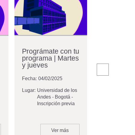
Prográmate con tu
Uniandes 
programa | Martes
2026
y jueves
Fecha:
29/09/2
Fecha:
04/02/2025
Lugar:
Universi
Andes - E
Lugar:
Universidad de los
Mario La
Andes - Bogotá -
Inscripci
Inscripción previa
Ver más
V