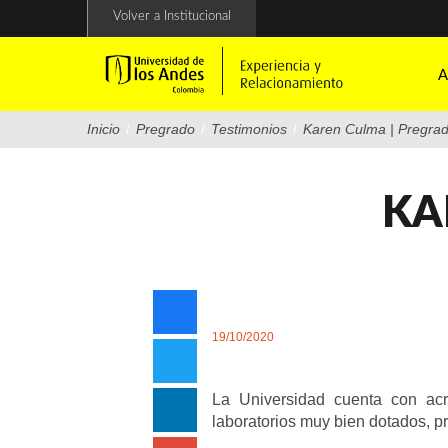
Pasar
Volver a Institucional
al
contenido
principal
A
Inicio
/
Pregrado
/
Testimonios
/
Karen Culma | Pregra
KA
19/10/2020
La Universidad cuenta con acr
laboratorios muy bien dotados, p