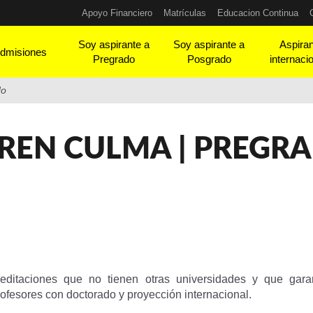
Apoyo Financiero
Matrículas
Educacion Continua
Soy aspirante a
Soy aspirante a
Aspira
dmisiones
Pregrado
Posgrado
internaci
do
REN CULMA | PREGR
editaciones que no tienen otras universidades y que gar
rofesores con doctorado y proyección internacional.