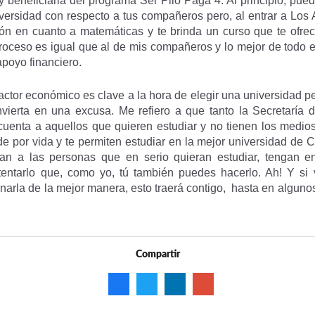
y beneficiaria del programa Ser Pilo Paga 4. Al principio, pu
versidad con respecto a tus compañeros pero, al entrar a Los
ón en cuanto a matemáticas y te brinda un curso que te ofrec
 proceso es igual que al de mis compañeros y lo mejor de todo e
apoyo financiero.
ctor económico es clave a la hora de elegir una universidad pe
nvierta en una excusa. Me refiero a que tanto la Secretaría
 cuenta a aquellos que quieren estudiar y no tienen los medio
e por vida y te permiten estudiar en la mejor universidad de C
an a las personas que en serio quieran estudiar, tengan e
tentarlo que, como yo, tú también puedes hacerlo. Ah! Y si
minarla de la mejor manera, esto traerá contigo, hasta en algu
Compartir