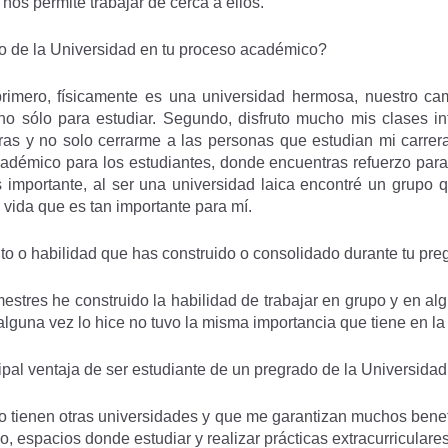
nos permite trabajar de cerca a ellos.
o de la Universidad en tu proceso académico?
rimero, físicamente es una universidad hermosa, nuestro ca
 sólo para estudiar. Segundo, disfruto mucho mis clases int
ras y no solo cerrarme a las personas que estudian mi carrer
démico para los estudiantes, donde encuentras refuerzo para 
s importante, al ser una universidad laica encontré un grupo
 vida que es tan importante para mí.
nto o habilidad que has construido o consolidado durante tu pr
stres he construido la habilidad de trabajar en grupo y en algu
 alguna vez lo hice no tuvo la misma importancia que tiene en la
ipal ventaja de ser estudiante de un pregrado de la Universida
o tienen otras universidades y que me garantizan muchos benef
, espacios donde estudiar y realizar prácticas extracurriculares