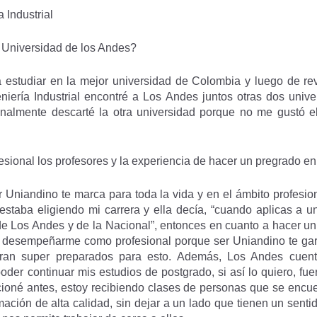
 Industrial
a Universidad de los Andes?
estudiar en la mejor universidad de Colombia y luego de rev
niería Industrial encontré a Los Andes juntos otras dos univ
finalmente descarté la otra universidad porque no me gustó 
esional los profesores y la experiencia de hacer un pregrado e
 Uniandino te marca para toda la vida y en el ámbito profesi
estaba eligiendo mi carrera y ella decía, “cuando aplicas a 
de Los Andes y de la Nacional”, entonces en cuanto a hacer u
r desempeñarme como profesional porque ser Uniandino te garan
tran super preparados para esto. Además, Los Andes cuent
poder continuar mis estudios de postgrado, si así lo quiero, fu
cioné antes, estoy recibiendo clases de personas que se encu
mación de alta calidad, sin dejar a un lado que tienen un sen