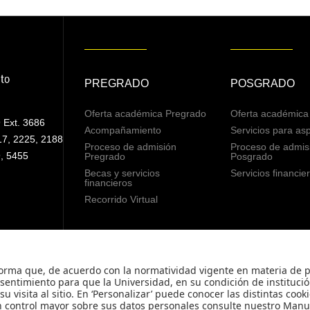
PREGRADO
POSGRADO
Oferta académica Pregrado
Oferta académica
 Ext. 3686
Acompañamiento
Servicios para asp
17, 2225, 2188
Proceso de admisión
Proceso de admis
, 5455
Pregrado
Posgrado
Becas y servicios
Servicios financie
financieros
Recorrido Virtual