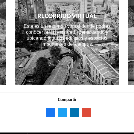
RECORRIDO VIRTUAL
Este es un recorrido virtual donde podrás
conocer la Universidad, identificando y
ubicando algunos edificios y espacios
importantes del campus.
Compartir