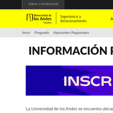
Pasar
Volver a Institucional
al
contenido
principal
A
Inicio
/
Pregrado
/
Aspirantes Regionales
INFORMACIÓN 
La Universidad de los Andes se encuentra ubicad