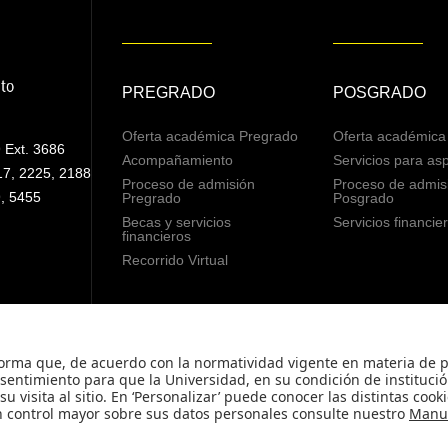
PREGRADO
POSGRADO
Oferta académica Pregrado
Oferta académica
 Ext. 3686
Acompañamiento
Servicios para asp
17, 2225, 2188
Proceso de admisión
Proceso de admis
, 5455
Pregrado
Posgrado
Becas y servicios
Servicios financie
financieros
Recorrido Virtual
© - Derechos Reservados Universidad de los An