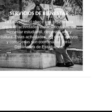
SERVICIOS DE BIENESTAR
La Universidad ofrece una experiencia
única en actividades extracurriculares, de
bienestar estudiantil, deportes, arte y
cultura. Estas actividades, así como apoyos
y consejerías son coordinadas por la
Decanatura de Estudiantes.