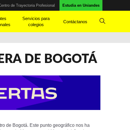
Centro de Trayectoria Profesional
Estudia en Uniandes
ntes
Servicios para
Contáctanos
onales
colegios
ERA DE BOGOTÁ
tro de Bogotá. Este punto geográfico nos ha