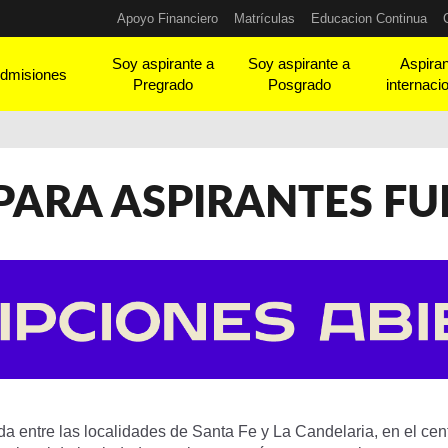
Apoyo Financiero
Matrículas
Educacion Continua
Soy aspirante a
Soy aspirante a
Aspira
dmisiones
Pregrado
Posgrado
internaci
PARA ASPIRANTES FU
a entre las localidades de Santa Fe y La Candelaria, en el cen