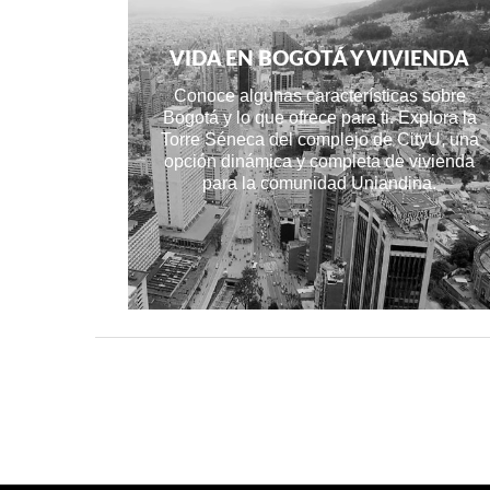
VIDA EN BOGOTÁ Y VIVIENDA
Conoce algunas características sobre
Bogotá y lo que ofrece para ti. Explora la
Torre Séneca del complejo de CityU, una
opción dinámica y completa de vivienda
para la comunidad Uniandina.