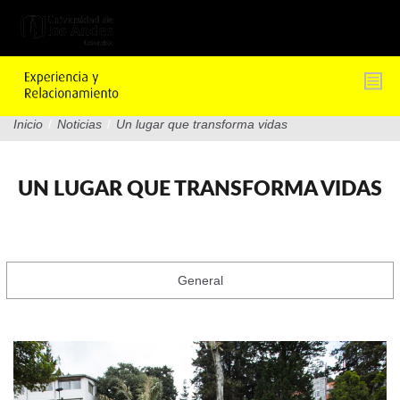
Pasar
al
contenido
principal
Inicio
/
Noticias
/
Un lugar que transforma vidas
UN LUGAR QUE TRANSFORMA VIDAS
General