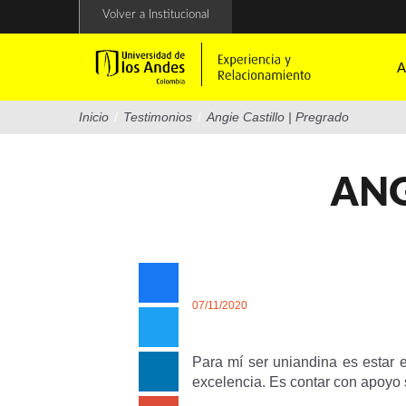
Pasar
Volver a Institucional
al
contenido
principal
A
Inicio
/
Testimonios
/
Angie Castillo | Pregrado
ANG
07/11/2020
Para mí ser uniandina es estar 
excelencia. Es contar con apoyo