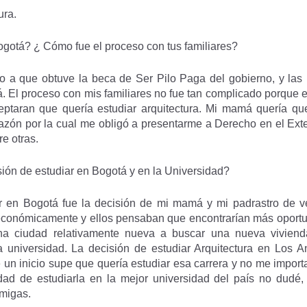
ura.
ogotá? ¿ Cómo fue el proceso con tus familiares?
o a que obtuve la beca de Ser Pilo Paga del gobierno, y las
 El proceso con mis familiares no fue tan complicado porque e
eptaran que quería estudiar arquitectura. Mi mamá quería qu
razón por la cual me obligó a presentarme a Derecho en el Ex
re otras.
isión de estudiar en Bogotá y en la Universidad?
iar en Bogotá fue la decisión de mi mamá y mi padrastro de
económicamente y ellos pensaban que encontrarían más oportuni
una ciudad relativamente nueva a buscar una nueva vivien
 universidad. La decisión de estudiar Arquitectura en Los 
 un inicio supe que quería estudiar esa carrera y no me impor
ad de estudiarla en la mejor universidad del país no dudé, 
migas.