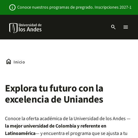
Pasar
Newsbar
info
Conoce nuestros programas de pregrado. Inscripciones 2027-1
al
contenido
principal
search
menu
Menu
links
Navbar
-
Sitio
Institucional
home
Inicio
Explora tu futuro con la
excelencia de Uniandes
Conoce la oferta académica de la Universidad de los Andes —
la mejor universidad de Colombia y referente en
Latinoamérica
— y encuentra el programa que se ajusta a tu