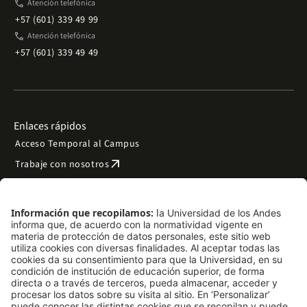
phone
Atención telefónica
+57 (601) 339 49 99
phone
Atención telefónica
+57 (601) 339 49 49
Enlaces rápidos
Acceso Temporal al Campus
arrow_outward
Trabaje con nosotros
arrow_outward
Emergencias
Preguntas frecuentes
arrow_outward
Filantropía y donaciones
arrow_outward
Mapa del sitio
Síguenos