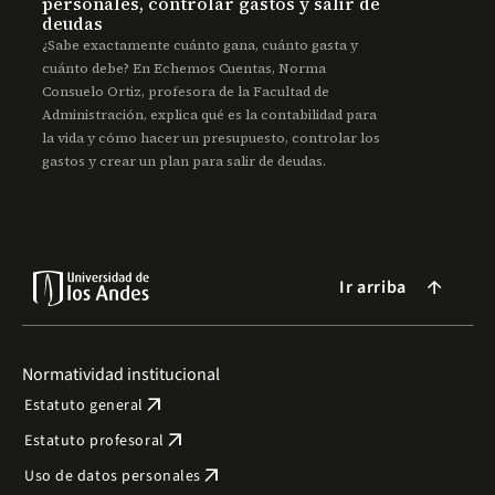
personales, controlar gastos y salir de
deudas
¿Sabe exactamente cuánto gana, cuánto gasta y
cuánto debe? En Echemos Cuentas, Norma
Consuelo Ortiz, profesora de la Facultad de
Administración, explica qué es la contabilidad para
la vida y cómo hacer un presupuesto, controlar los
gastos y crear un plan para salir de deudas.
Ir arriba
arrow_forward
Normatividad institucional
arrow_outward
Estatuto general
arrow_outward
Estatuto profesoral
arrow_outward
Uso de datos personales