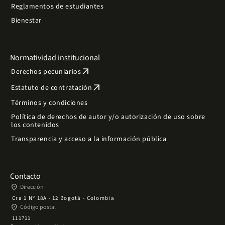
Reglamentos de estudiantes
Bienestar
Normatividad institucional
arrow_outward
Derechos pecuniarios
arrow_outward
Estatuto de contratación
Términos y condiciones
Política de derechos de autor y/o autorización de uso sobre
los contenidos
Transparencia y acceso a la información pública
Contacto
place
Dirección
Cra 1 Nº 18A - 12 Bogotá - Colombia
place
Código postal
111711