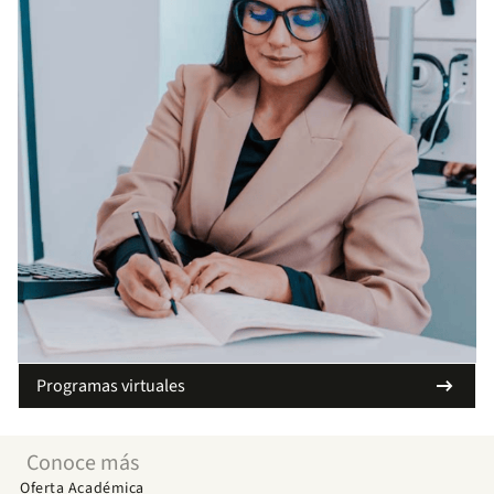
arrow_right_alt
Programas virtuales
Conoce más
Oferta Académica