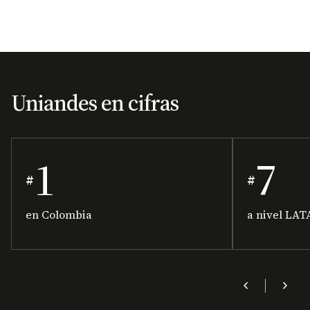
Uniandes en cifras
1
7
#
#
en Colombia
a nivel LA
chevron_left
chevron_right