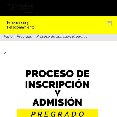
Pasar
al
contenido
principal
Inicio
/
Pregrado
/
Proceso de admisión Pregrado
<