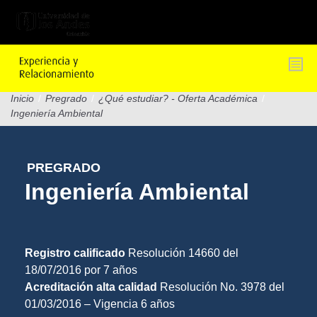
Pasar
al
contenido
principal
Inicio
/
Pregrado
/
¿Qué estudiar? - Oferta Académica
/
Ingeniería Ambiental
PREGRADO
Ingeniería Ambiental
Registro calificado
Resolución 14660 del
18/07/2016 por 7 años
Acreditación alta calidad
Resolución No. 3978 del
01/03/2016 – Vigencia 6 años