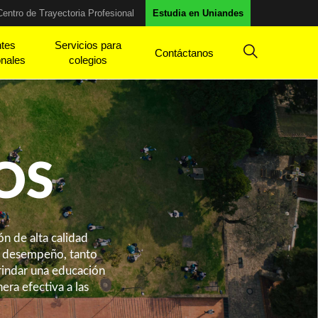
Centro de Trayectoria Profesional
Estudia en Uniandes
ntes
Servicios para
Contáctanos
onales
colegios
OS
n de alta calidad
su desempeño, tanto
rindar una educación
era efectiva a las