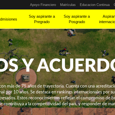
Apoyo Financiero
Matrículas
Educacion Continua
Soy aspirante a
Soy aspirante a
Aspira
dmisiones
Pregrado
Posgrado
internaci
OS Y ACUERD
con más de 75 años de trayectoria. Cuenta con una acreditació
al por 10 años. Se destaca en rankings internacionales por 
egresados. Estos reconocimientos reflejan el compromiso de b
ue contribuya a la competitividad del país, y responder de man