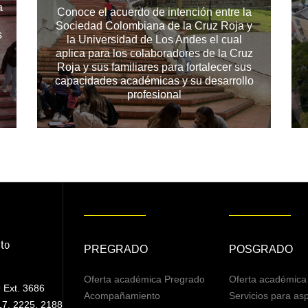
a
Conoce el acuerdo de intención entre la
Sociedad Colombiana de la Cruz Roja y
s
la Universidad de Los Andes el cual
aplica para los colaboradores de la Cruz
Roja y sus familiares para fortalecer sus
capacidades académicas y su desarrollo
profesional
PREGRADO
POSGRADO
Oferta académica Pregrado
Oferta académica
 Ext. 3686
Acompañamiento
Servicios para asp
17, 2225, 2188