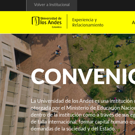
Pasar
Volver a Institucional
al
contenido
principal
A
CONVENI
La Universidad de los Andes es una institución 
otorgada por el Ministerio de Educación Nacion
dentro de la institución como a través de sus 
de talla internacional, formar capital humano q
demandas de la sociedad y del Estado.