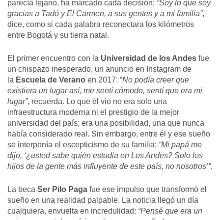
parecía lejano, ha marcado cada decisión:
“Soy lo que soy
gracias a Tadó y El Carmen, a sus gentes y a mi familia”
,
dice, como si cada palabra reconectara los kilómetros
entre Bogotá y su tierra natal.
El primer encuentro con la
Universidad de los Andes
fue
un chispazo inesperado, un anuncio en Instagram de
la
Escuela de Verano
en 2017: “
No podía creer que
existiera un lugar así, me sentí cómodo, sentí que era mi
lugar”
, recuerda. Lo que él vio no era solo una
infraestructura moderna ni el prestigio de la mejor
universidad del país; era una posibilidad, una que nunca
había considerado real. Sin embargo, entre él y ese sueño
se interponía el escepticismo de su familia:
“Mi papá me
dijo, ‘¿usted sabe quién estudia en Los Andes? Solo los
hijos de la gente más influyente de este país, no nosotros’”.
La beca
Ser Pilo Paga
fue ese impulso que transformó el
sueño en una realidad palpable. La noticia llegó un día
cualquiera, envuelta en incredulidad:
“Pensé que era un